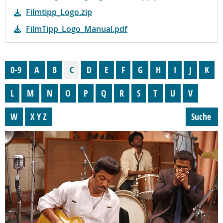
Filmtipp_Logo.zip
FilmTipp_Logo_Manual.pdf
0-9
A
B
C
D
E
F
G
H
I
J
K
L
M
N
O
P
Q
R
S
T
U
V
W
X Y Z
Suche