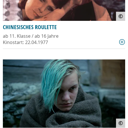
©
CHINESISCHES ROULETTE
ab 11. Klasse / ab 16 Jahre
Kinostart: 22.04.1977
©