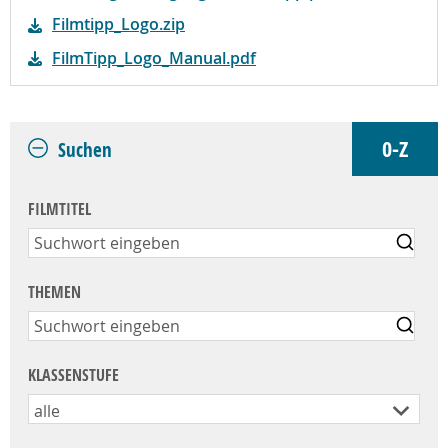
Filmtipp_Logo.zip
FilmTipp_Logo_Manual.pdf
0-Z
Suchen
FILMTITEL
THEMEN
KLASSENSTUFE
alle