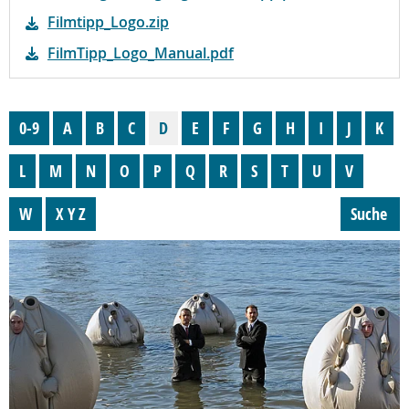
Filmtipp_Logo.zip
FilmTipp_Logo_Manual.pdf
0-9
A
B
C
D
E
F
G
H
I
J
K
L
M
N
O
P
Q
R
S
T
U
V
W
X Y Z
Suche