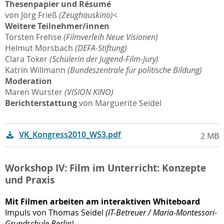
Thesenpapier und Résumé
von Jörg Frieß
(Zeughauskino)
<
Weitere Teilnehmer/innen
Torsten Frehse
(Filmverleih Neue Visionen)
Helmut Morsbach
(DEFA-Stiftung)
Clara Toker
(Schülerin der Jugend-Film-Jury)
Katrin Willmann
(Bundeszentrale für politische Bildung)
Moderation
Maren Wurster
(VISION KINO)
Berichterstattung
von Marguerite Seidel
VK_Kongress2010_WS3.pdf
2 MB
Workshop IV: Film im Unterricht: Konzepte
und Praxis
Mit Filmen arbeiten am interaktiven Whiteboard
Impuls von Thomas Seidel
(IT-Betreuer / Maria-Montessori-
Grundschule Berlin)