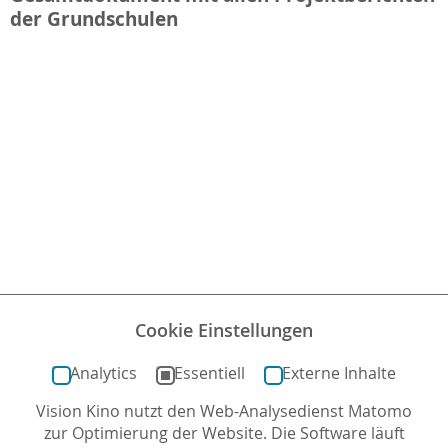
der Grundschulen
Cookie Einstellungen
Open publication
- Free
publishing
-
More berlinale
Analytics
Essentiell
Externe Inhalte
Nach oben
Vision Kino nutzt den Web-Analysedienst Matomo
zur Optimierung der Website. Die Software läuft
zurück zur Übersicht / Berlinale Generation / Archiv