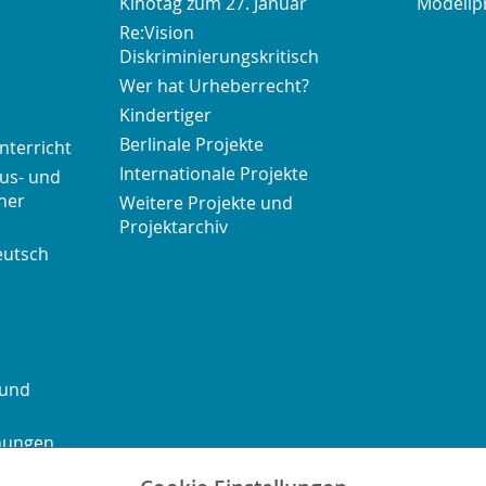
Kinotag zum 27. Januar
Modellp
Re:Vision
Diskriminierungskritisch
Wer hat Urheberrecht?
Kindertiger
Berlinale Projekte
nterricht
Internationale Projekte
us- und
her
Weitere Projekte und
Projektarchiv
eutsch
 und
chungen