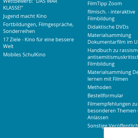
Wettbewerb: "DAS WAR
FilmTipp Zoom
KLASSE!"
filmisch. - interaktive
Jugend macht Kino
Filmbildung
Fortbildungen, Filmgespräche,
Didaktische DVDs
Sonderreihen
Materialsammlung
17 Ziele - Kino für eine bessere
Dokumentarfilm im U
Welt
Handbuch zu rassism
Mobiles SchulKino
antisemitismuskritisc
Filmbildung
Materialsammlung D
lernen mit Filmen
Methoden
Bestellformular
Filmempfehlungen zu
besonderen Themen
Anlässen
Sonstige Veröffentli