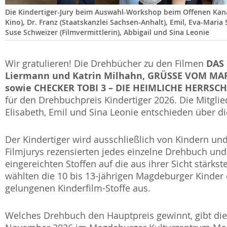
Die Kindertiger-Jury beim Auswahl-Workshop beim Offenen Kanal
Kino), Dr. Franz (Staatskanzlei Sachsen-Anhalt), Emil, Eva-Maria 
Suse Schweizer (Filmvermittlerin), Abbigail und Sina Leonie
DAS 
Wir gratulieren! Die Drehbücher zu den Filmen
Liermann
und Katrin Milhahn, GRÜSSE VOM MAR
sowie CHECKER TOBI 3 – DIE HEIMLICHE HERRSC
für den Drehbuchpreis Kindertiger 2026. Die Mitglied
Elisabeth, Emil und Sina Leonie entschieden über d
Der Kindertiger wird ausschließlich von Kindern un
Filmjurys rezensierten jedes einzelne Drehbuch und
eingereichten Stoffen auf die aus ihrer Sicht stärk
wählten die 10 bis 13-jährigen Magdeburger Kinder d
gelungenen Kinderfilm-Stoffe aus.
Welches Drehbuch den Hauptpreis gewinnt, gibt die J