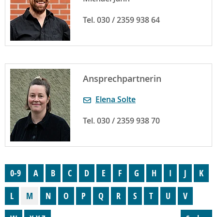
Tel. 030 / 2359 938 64
Ansprechpartnerin
Elena Solte
Tel. 030 / 2359 938 70
0-9
A
B
C
D
E
F
G
H
I
J
K
L
M
N
O
P
Q
R
S
T
U
V