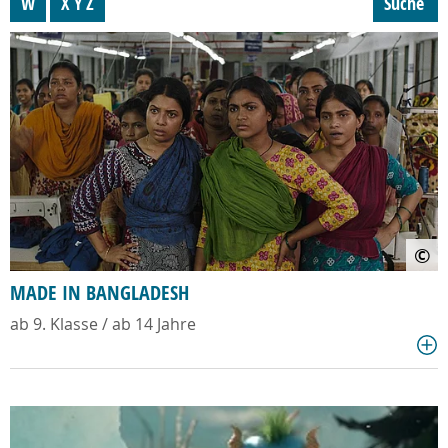
W
X Y Z
Suche
©
MADE IN BANGLADESH
ab 9. Klasse / ab 14 Jahre