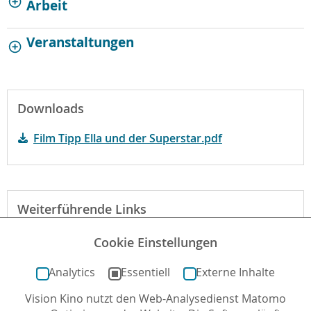
Arbeit
Veranstaltungen
Downloads
Film Tipp Ella und der Superstar.pdf
Weiterführende Links
Mehr zum Fim auf kinofenster.de
Cookie Einstellungen
Begründung der fbw-Jugend-Filmjury
Analytics
Essentiell
Externe Inhalte
Vision Kino nutzt den Web-Analysedienst Matomo