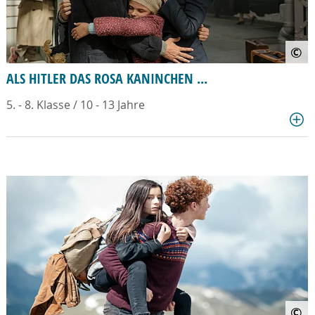
©
ALS HITLER DAS ROSA KANINCHEN ...
5. - 8. Klasse / 10 - 13 Jahre
©