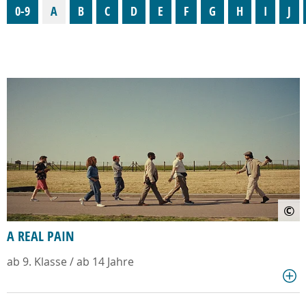
0-9
A
B
C
D
E
F
G
H
I
J
©
A REAL PAIN
ab 9. Klasse / ab 14 Jahre