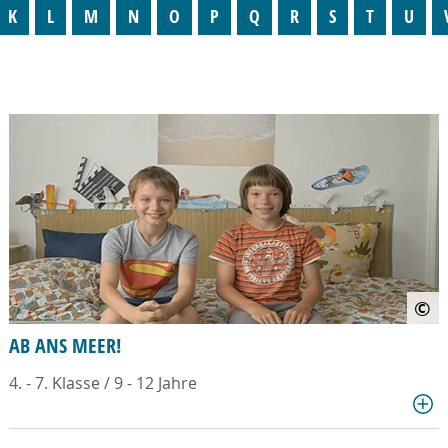
K
L
M
N
O
P
Q
R
S
T
U
©
AB ANS MEER!
4. - 7. Klasse / 9 - 12 Jahre