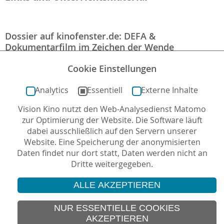
Dossier auf kinofenster.de: DEFA &
Dokumentarfilm im Zeichen der Wende
https://www.kinofenster.de/themen-dossiers/alle-
Cookie Einstellungen
themendossiers/dossier-dokumentarfilme-ddr-
Analytics
Essentiell
Externe Inhalte
nachwende/
Vision Kino nutzt den Web-Analysedienst Matomo
kf1808-dossier-dokumentarfilme-ddr.pdf
zur Optimierung der Website. Die Software läuft
dabei ausschließlich auf den Servern unserer
Website. Eine Speicherung der anonymisierten
Daten findet nur dort statt, Daten werden nicht an
Dritte weitergegeben.
ALLE AKZEPTIEREN
© 2026 Vision Kino
IMPRESSUM
NUR ESSENTIELLE COOKIES
AKZEPTIEREN
SITEMAP