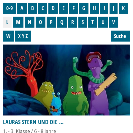
0-9
A
B
C
D
E
F
G
H
I
J
K
L
M
N
O
P
Q
R
S
T
U
V
W
X Y Z
Suche
LAURAS STERN UND DIE ...
1. - 3. Klasse / 6 - 8 Jahre