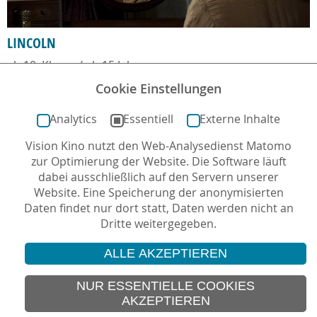
LINCOLN
ab 10. Klasse / ab 15 Jahre
Cookie Einstellungen
Analytics
Essentiell
Externe Inhalte
Vision Kino nutzt den Web-Analysedienst Matomo
zur Optimierung der Website. Die Software läuft
dabei ausschließlich auf den Servern unserer
Website. Eine Speicherung der anonymisierten
Daten findet nur dort statt, Daten werden nicht an
Dritte weitergegeben.
ALLE AKZEPTIEREN
© 2026 Vision Kino
IMPRESSUM
NUR ESSENTIELLE COOKIES
AKZEPTIEREN
SITEMAP