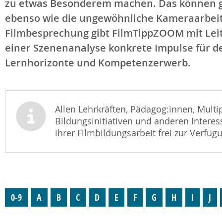
zu etwas Besonderem machen. Das können ge
ebenso wie die ungewöhnliche Kameraarbeit
Filmbesprechung gibt FilmTippZOOM mit Lei
einer Szenenanalyse konkrete Impulse für d
Lernhorizonte und Kompetenzerwerb.
Allen Lehrkräften, Pädagog:innen, Multi
Bildungsinitiativen und anderen Inter
ihrer Filmbildungsarbeit frei zur Verfüg
0-9
A
B
C
D
E
F
G
H
I
J