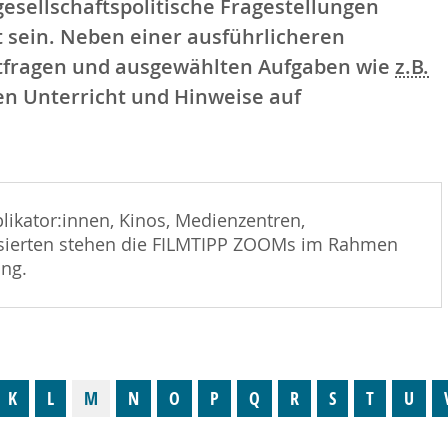
sellschaftspolitische Fragestellungen
 sein. Neben einer ausführlicheren
tfragen und ausgewählten Aufgaben wie
z.B.
en Unterricht und Hinweise auf
plikator:innen, Kinos, Medienzentren,
essierten stehen die FILMTIPP ZOOMs im Rahmen
ung.
K
L
M
N
O
P
Q
R
S
T
U