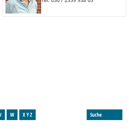
Tel. 030 / 2359 938 65
V
W
X Y Z
Suche