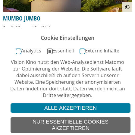
©
MUMBO JUMBO
1. - 3. Klasse / 6 - 8 Jahre
Cookie Einstellungen
Analytics
Essentiell
Externe Inhalte
Vision Kino nutzt den Web-Analysedienst Matomo
zur Optimierung der Website. Die Software läuft
dabei ausschließlich auf den Servern unserer
Website. Eine Speicherung der anonymisierten
Daten findet nur dort statt, Daten werden nicht an
Dritte weitergegeben.
ALLE AKZEPTIEREN
© 2026 Vision Kino
IMPRESSUM
NUR ESSENTIELLE COOKIES
AKZEPTIEREN
SITEMAP