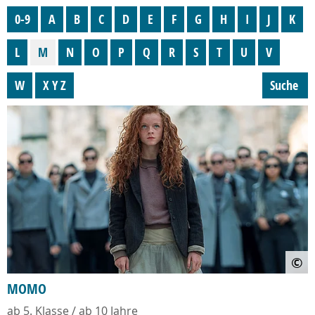
0-9
A
B
C
D
E
F
G
H
I
J
K
L
M
N
O
P
Q
R
S
T
U
V
W
X Y Z
Suche
©
MOMO
ab 5. Klasse / ab 10 Jahre