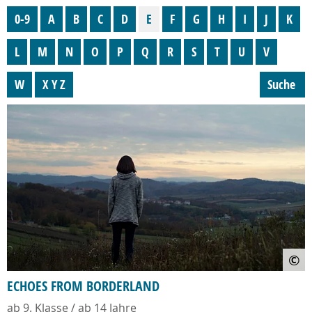
0-9
A
B
C
D
E
F
G
H
I
J
K
L
M
N
O
P
Q
R
S
T
U
V
W
X Y Z
Suche
©
ECHOES FROM BORDERLAND
ab 9. Klasse / ab 14 Jahre