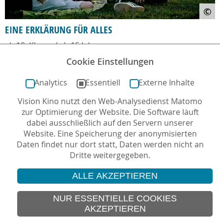
©
EINE ERKLÄRUNG FÜR ALLES
ab 10. Klasse / ab 15 Jahre
Cookie Einstellungen
Analytics
Essentiell
Externe Inhalte
Vision Kino nutzt den Web-Analysedienst Matomo
zur Optimierung der Website. Die Software läuft
dabei ausschließlich auf den Servern unserer
Website. Eine Speicherung der anonymisierten
Daten findet nur dort statt, Daten werden nicht an
Dritte weitergegeben.
ALLE AKZEPTIEREN
© 2026 Vision Kino
IMPRESSUM
NUR ESSENTIELLE COOKIES
AKZEPTIEREN
SITEMAP