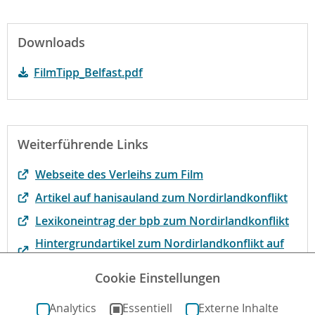
Downloads
FilmTipp_Belfast.pdf
Weiterführende Links
Webseite des Verleihs zum Film
Artikel auf hanisauland zum Nordirlandkonflikt
Lexikoneintrag der bpb zum Nordirlandkonflikt
Hintergrundartikel zum Nordirlandkonflikt auf
bpb.de
Cookie Einstellungen
Dossiert Film des Monats auf kinofenster.de
Analytics
Essentiell
Externe Inhalte