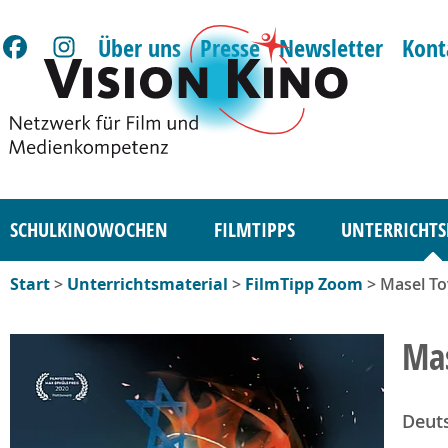
Über uns
Presse
Newsletter
Kont
SCHULKINOWOCHEN
FILMTIPPS
UNTERRICHTS
Start
>
Unterrichtsmaterial
>
FilmTipp Zoom
> Masel To
Mas
Deut