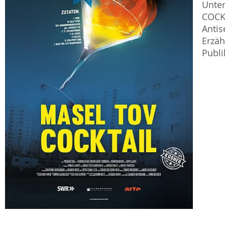
Unter
COCKT
Antis
Erzäh
Publi