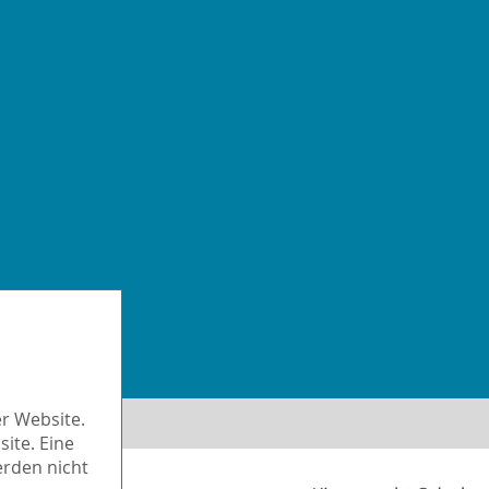
iheit
r Website.
ite. Eine
erden nicht