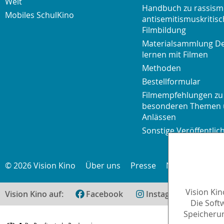
Welt
Handbuch zu rassism
Mobiles SchulKino
antisemitismuskritisc
Filmbildung
Materialsammlung D
lernen mit Filmen
Methoden
Bestellformular
Filmempfehlungen zu
besonderen Themen
Anlässen
Sonstige Veröffentli
© 2026 Vision Kino
Über uns
Presse
Newsletter
K
Vision Ki
Vision Kino auf:
Facebook
Instagram
teilen
Die Soft
Speicherun