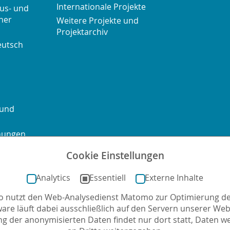
Internationale Projekte
us- und
her
Weitere Projekte und
Projektarchiv
eutsch
 und
chungen
Cookie Einstellungen
ontakt
Sitemap
Impressum
Datenschutz
Barrierefre
Analytics
Essentiell
Externe Inhalte
no nutzt den Web-Analysedienst Matomo zur Optimierung de
mail
ware läuft dabei ausschließlich auf den Servern unserer Webs
g der anonymisierten Daten findet nur dort statt, Daten w