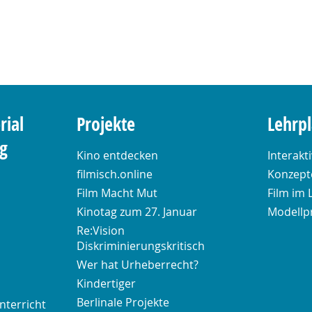
rial
Projekte
Lehrp
ng
Kino entdecken
Interakt
filmisch.online
Konzepte
Film Macht Mut
Film im 
Kinotag zum 27. Januar
Modellp
Re:Vision
Diskriminierungskritisch
Wer hat Urheberrecht?
Kindertiger
Berlinale Projekte
nterricht