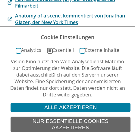
Filmarbeit
Anatomy of a scene, kommentiert von Jonathan
Glazer, der New York Times
Filmausschnitte des Films zur Filmanalyse auf
Cookie Einstellungen
filmisch.online
Analytics
Essentiell
Externe Inhalte
Vision Kino nutzt den Web-Analysedienst Matomo
Autor*in: Eva Hasel , 30.01.2024 , letzte Aktualisierung:
zur Optimierung der Website. Die Software läuft
12.08.2025
dabei ausschließlich auf den Servern unserer
Website. Eine Speicherung der anonymisierten
Daten findet nur dort statt, Daten werden nicht an
Dritte weitergegeben.
ALLE AKZEPTIEREN
© 2026 Vision Kino
IMPRESSUM
NUR ESSENTIELLE COOKIES
AKZEPTIEREN
SITEMAP