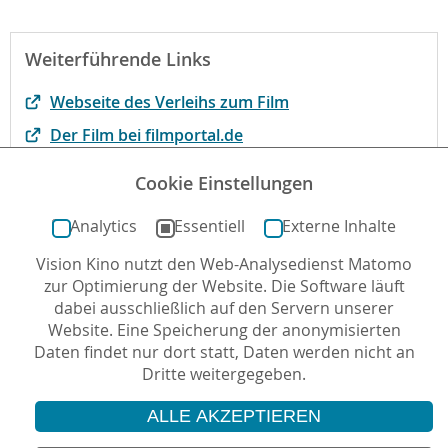
Weiterführende Links
Webseite des Verleihs zum Film
Der Film bei filmportal.de
Alltag und Widerstand - Mutige Mädchen und
Cookie Einstellungen
Frauen in der iranischen Gesellschaft
Analytics
Essentiell
Externe Inhalte
Vision Kino nutzt den Web-Analysedienst Matomo
Autor*in: Anoush Masoudi , 20.06.2024 , letzte
zur Optimierung der Website. Die Software läuft
Aktualisierung: 03.07.2024
dabei ausschließlich auf den Servern unserer
Website. Eine Speicherung der anonymisierten
Daten findet nur dort statt, Daten werden nicht an
Dritte weitergegeben.
ALLE AKZEPTIEREN
© 2026 Vision Kino