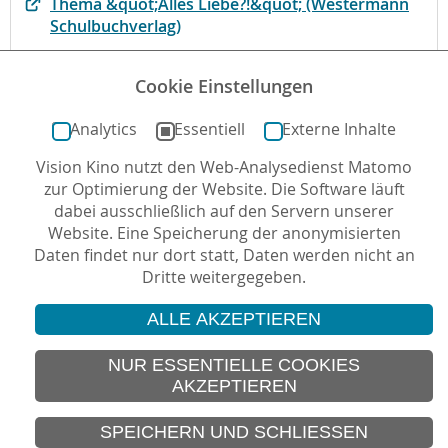
Thema &quot;Alles Liebe?!&quot; (Westermann
Schulbuchverlag)
Der Film bei fluter.de, dem Magazin der bpb
Cookie Einstellungen
Mehr zum Film auf kinofenster.de
Analytics
Essentiell
Externe Inhalte
Vision Kino nutzt den Web-Analysedienst Matomo
Autor*in: Reinhard Middel , 28.05.2010 , letzte
zur Optimierung der Website. Die Software läuft
Aktualisierung: 05.05.2020
dabei ausschließlich auf den Servern unserer
Website. Eine Speicherung der anonymisierten
Daten findet nur dort statt, Daten werden nicht an
Dritte weitergegeben.
ALLE AKZEPTIEREN
© 2026 Vision Kino
IMPRESSUM
NUR ESSENTIELLE COOKIES
AKZEPTIEREN
SITEMAP
DATENSCHUTZ
SPEICHERN UND SCHLIESSEN