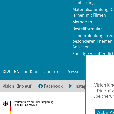
Filmbildung
Materialsammlung D
lernen mit Filmen
Methoden
Bestellformular
Filmempfehlungen zu
besonderen Themen
Anlässen
Sonstige Veröffentli
© 2026 Vision Kino
Über uns
Presse
Newsletter
K
Vision Ki
Vision Kino auf:
Facebook
Instagram
teilen
Die Soft
Speicherun
ALLE A