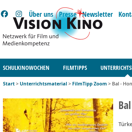
Über uns
Presse
Newsletter
Kont
SCHULKINOWOCHEN
FILMTIPPS
UNTERRICHTS
Start
>
Unterrichtsmaterial
>
FilmTipp Zoom
> Bal - Hon
Bal
Türke