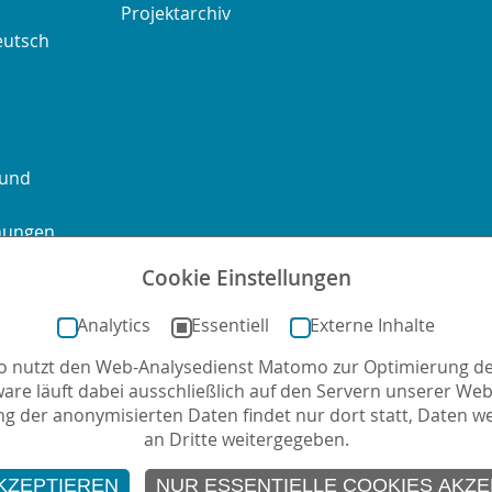
Projektarchiv
eutsch
 und
chungen
Cookie Einstellungen
ontakt
Sitemap
Impressum
Datenschutz
Barrierefre
Analytics
Essentiell
Externe Inhalte
no nutzt den Web-Analysedienst Matomo zur Optimierung de
mail
ware läuft dabei ausschließlich auf den Servern unserer Webs
g der anonymisierten Daten findet nur dort statt, Daten w
an Dritte weitergegeben.
KZEPTIEREN
NUR ESSENTIELLE COOKIES AKZE