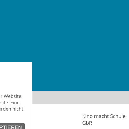
iheit
r Website.
ite. Eine
erden nicht
PTIEREN