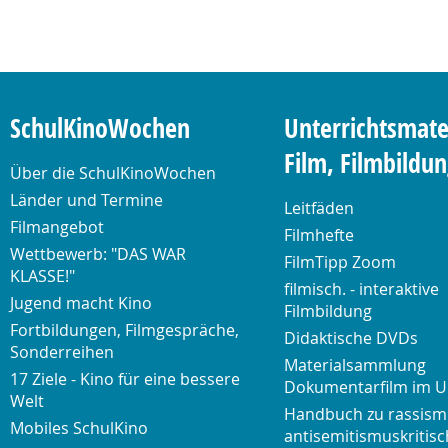
SchulKinoWochen
Unterrichtsmate
Film, Filmbildu
Über die SchulKinoWochen
Länder und Termine
Leitfäden
Filmangebot
Filmhefte
Wettbewerb: "DAS WAR
FilmTipp Zoom
KLASSE!"
filmisch. - interaktive
Jugend macht Kino
Filmbildung
Fortbildungen, Filmgespräche,
Didaktische DVDs
Sonderreihen
Materialsammlung
17 Ziele - Kino für eine bessere
Dokumentarfilm im U
Welt
Handbuch zu rassism
Mobiles SchulKino
antisemitismuskritisc