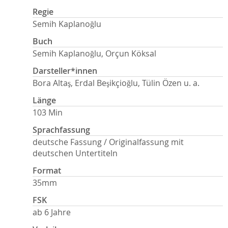
Regie
Semih Kaplanoğlu
Buch
Semih Kaplanoğlu, Orçun Köksal
Darsteller*innen
Bora Altaş, Erdal Beşikçioğlu, Tülin Özen u. a.
Länge
103 Min
Sprachfassung
deutsche Fassung / Originalfassung mit
deutschen Untertiteln
Format
35mm
FSK
ab 6 Jahre