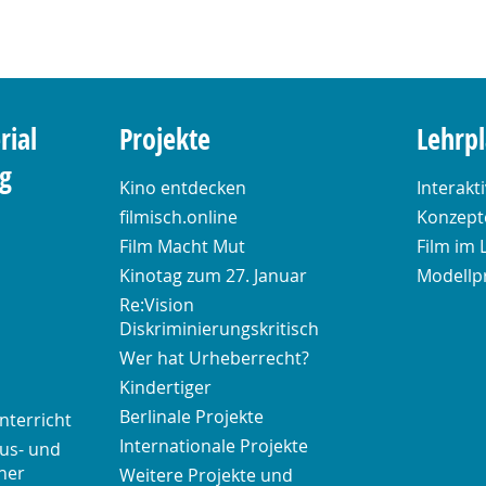
rial
Projekte
Lehrp
ng
Kino entdecken
Interakt
filmisch.online
Konzepte
Film Macht Mut
Film im 
Kinotag zum 27. Januar
Modellp
Re:Vision
Diskriminierungskritisch
Wer hat Urheberrecht?
Kindertiger
Berlinale Projekte
nterricht
Internationale Projekte
us- und
her
Weitere Projekte und