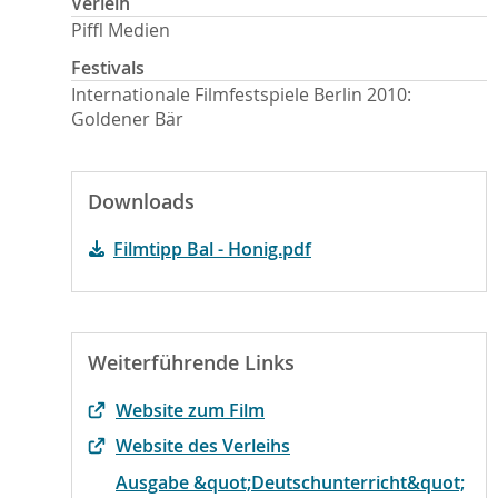
Verleih
Piffl Medien
Festivals
Internationale Filmfestspiele Berlin 2010:
Goldener Bär
Downloads
Filmtipp Bal - Honig.pdf
Weiterführende Links
Website zum Film
Website des Verleihs
Ausgabe &quot;Deutschunterricht&quot;