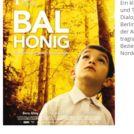
Ein k
und T
Dialo
Berli
der A
tragi
Bezie
Norde