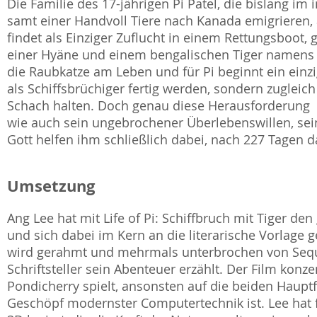
Die Familie des 17-jährigen Pi Patel, die bislang im
samt einer Handvoll Tiere nach Kanada emigrieren, al
findet als Einziger Zuflucht in einem Rettungsboo
einer Hyäne und einem bengalischen Tiger namens R
die Raubkatze am Leben und für Pi beginnt ein einzi
als Schiffsbrüchiger fertig werden, sondern zugleic
Schach halten. Doch genau diese Herausforderung 
wie auch sein ungebrochener Überlebenswillen, sein
Gott helfen ihm schließlich dabei, nach 227 Tagen d
Umsetzung
Ang Lee hat mit Life of Pi: Schiffbruch mit Tiger de
und sich dabei im Kern an die literarische Vorlage ge
wird gerahmt und mehrmals unterbrochen von Sequ
Schriftsteller sein Abenteuer erzählt. Der Film konze
Pondicherry spielt, ansonsten auf die beiden Hauptf
Geschöpf modernster Computertechnik ist. Lee hat f