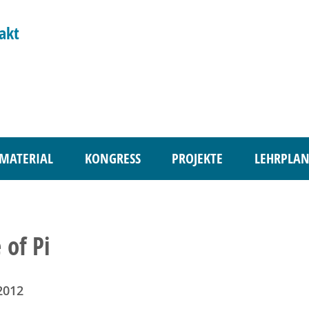
akt
MATERIAL
KONGRESS
PROJEKTE
LEHRPLAN
e of Pi
2012