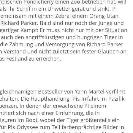
 indischen Pondicherry einen Zoo betrieben hat, will
s ihr Schiff in ein Unwetter gerät und sinkt. Pi
t, gemeinsam mit einem Zebra, einem Orang-Utan,
ichard Parker. Bald sind nur noch der Junge und
gartiger Kampf: Er muss nicht nur mit der Situation
h auch den angriffslustigen und hungrigen Tiger in
 die Zähmung und Versorgung von Richard Parker 
 Verstand und nicht zuletzt sein fester Glauben an
as Festland zu erreichen.
n gleichnamigen Bestseller von Yann Martel verfilmt
halten. Die Haupthandlung  Pis Irrfahrt im Pazifik 
enzen, in denen der erwachsene Pi einem
ntriert sich nach einer Einführung, die in
iguren im Boot, wobei der Tiger größtenteils ein
ür Pis Odyssee zum Teil farbenprächtige Bilder in