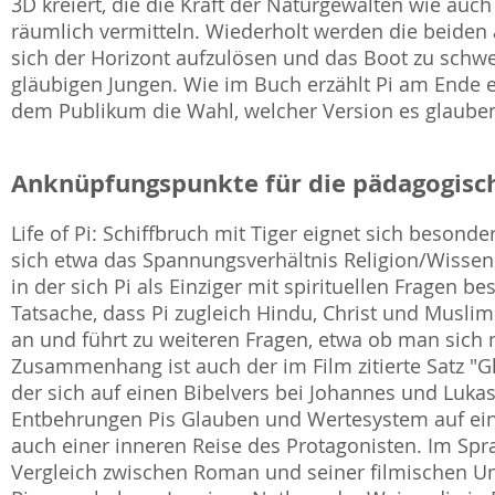
3D kreiert, die die Kraft der Naturgewalten wie auch
räumlich vermitteln. Wiederholt werden die beiden 
sich der Horizont aufzulösen und das Boot zu schwebe
gläubigen Jungen. Wie im Buch erzählt Pi am Ende e
dem Publikum die Wahl, welcher Version es glauben
Anknüpfungspunkte für die pädagogisch
Life of Pi: Schiffbruch mit Tiger eignet sich besonde
sich etwa das Spannungsverhältnis Religion/Wissens
in der sich Pi als Einziger mit spirituellen Fragen b
Tatsache, dass Pi zugleich Hindu, Christ und Muslim
an und führt zu weiteren Fragen, etwa ob man sich 
Zusammenhang ist auch der im Film zitierte Satz "G
der sich auf einen Bibelvers bei Johannes und Lukas 
Entbehrungen Pis Glauben und Wertesystem auf eine e
auch einer inneren Reise des Protagonisten. Im Spra
Vergleich zwischen Roman und seiner filmischen U