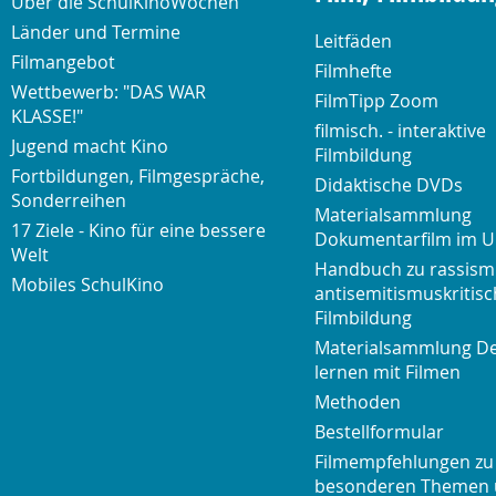
Über die SchulKinoWochen
Länder und Termine
Leitfäden
Filmangebot
Filmhefte
Wettbewerb: "DAS WAR
FilmTipp Zoom
KLASSE!"
filmisch. - interaktive
Jugend macht Kino
Filmbildung
Fortbildungen, Filmgespräche,
Didaktische DVDs
Sonderreihen
Materialsammlung
17 Ziele - Kino für eine bessere
Dokumentarfilm im U
Welt
Handbuch zu rassism
Mobiles SchulKino
antisemitismuskritisc
Filmbildung
Materialsammlung D
lernen mit Filmen
Methoden
Bestellformular
Filmempfehlungen zu
besonderen Themen