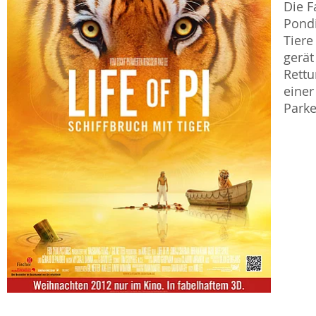
Die F
Pondi
Tiere
gerät
Rett
einer
Parke