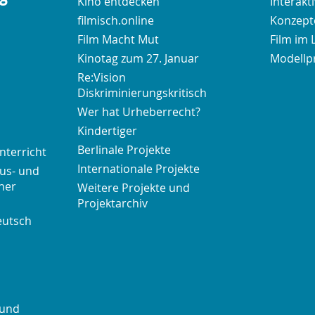
Kino entdecken
Interakt
filmisch.online
Konzepte
Film Macht Mut
Film im 
Kinotag zum 27. Januar
Modellp
Re:Vision
Diskriminierungskritisch
Wer hat Urheberrecht?
Kindertiger
Berlinale Projekte
nterricht
Internationale Projekte
us- und
her
Weitere Projekte und
Projektarchiv
eutsch
 und