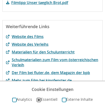
Filmtipp Unser taeglich Brot.pdf
Weiterführende Links
Website des Films
Website des Verleihs
Materialien für den Schulunterricht
Schulmaterialien zum Film vom österreichischen
Verleih
Der Film bei fluter.de, dem Magazin der bpb
Mehr zum Film bei kinofenster.de
Film des Monats (Evangelische Filmjury)
Cookie Einstellungen
Der Film bei filmportal.de
Analytics
Essentiell
Externe Inhalte