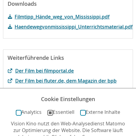
Downloads
Filmtipp_Hände_weg_von_Mississippi.pdf
Haendewegvonmississippi_Unterrichtsmaterial.pdf
Weiterführende Links
Der Film bei filmportal.de
Der Film bei fluter.de, dem Magazin der bpb
Mehr zum Film bei kinofenster.de
Cookie Einstellungen
FBW-Gutachten
Analytics
Essentiell
Externe Inhalte
Vision Kino nutzt den Web-Analysedienst Matomo
Autor*in: Kathrin Bublys , 19.03.2007 , letzte
zur Optimierung der Website. Die Software läuft
Aktualisierung: 24.04.2020