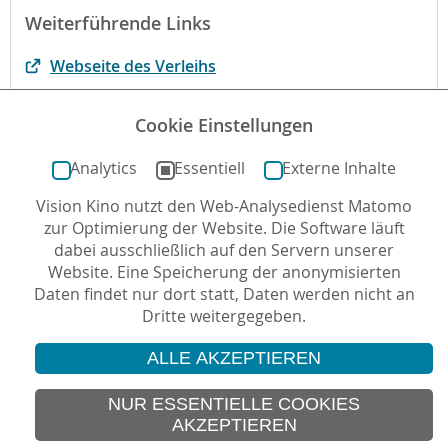
Weiterführende Links
Webseite des Verleihs
Der Film bei filmportal.de
Cookie Einstellungen
Der Film bei kinofenster.de
Analytics
Essentiell
Externe Inhalte
Vision Kino nutzt den Web-Analysedienst Matomo
Autor*in: Philipp Bühler , 04.04.2016 , letzte
zur Optimierung der Website. Die Software läuft
Aktualisierung: 29.11.2021
dabei ausschließlich auf den Servern unserer
Website. Eine Speicherung der anonymisierten
Daten findet nur dort statt, Daten werden nicht an
Dritte weitergegeben.
ALLE AKZEPTIEREN
© 2026 Vision Kino
IMPRESSUM
NUR ESSENTIELLE COOKIES
AKZEPTIEREN
SITEMAP