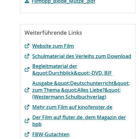
Filmtipp_Blöde_Mütze_.pdf
Weiterführende Links
Website zum Film
Schulmaterial des Verleihs zum Download
Begleitmaterial der
&quot;Durchblick&quot;-DVD, BJF
Ausgabe &quot;Deutschunterricht&quot;
zum Thema &quot;Alles Liebe?&quot;
(Westermann Schulbuchverlag)
Mehr zum Film auf kinofenster.de
Der Film auf fluter.de, dem Magazin der
bpb
FBW-Gutachten