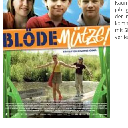
Kaum 
jähri
der i
kommt
mit S
verli