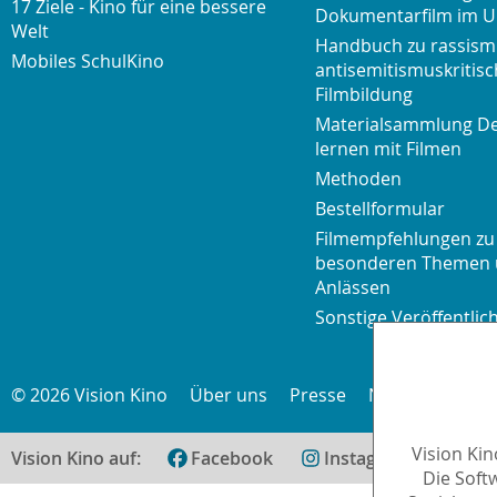
17 Ziele - Kino für eine bessere
Dokumentarfilm im U
Welt
Handbuch zu rassism
Mobiles SchulKino
antisemitismuskritisc
Filmbildung
Materialsammlung D
lernen mit Filmen
Methoden
Bestellformular
Filmempfehlungen zu
besonderen Themen
Anlässen
Sonstige Veröffentli
© 2026 Vision Kino
Über uns
Presse
Newsletter
K
Vision Ki
Vision Kino auf:
Facebook
Instagram
teilen
Die Soft