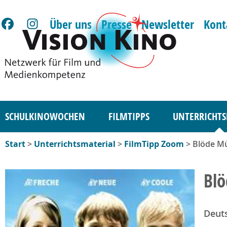
Über uns
Presse
Newsletter
Kont
SCHULKINOWOCHEN
FILMTIPPS
UNTERRICHTS
Start
>
Unterrichtsmaterial
>
FilmTipp Zoom
> Blöde Mü
Blö
Deut