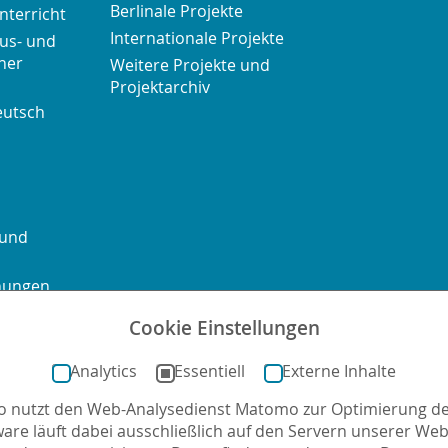
Berlinale Projekte
nterricht
Internationale Projekte
us- und
her
Weitere Projekte und
Projektarchiv
eutsch
 und
chungen
Cookie Einstellungen
ontakt
Sitemap
Impressum
Datenschutz
Barrierefre
Analytics
Essentiell
Externe Inhalte
no nutzt den Web-Analysedienst Matomo zur Optimierung de
mail
ware läuft dabei ausschließlich auf den Servern unserer Webs