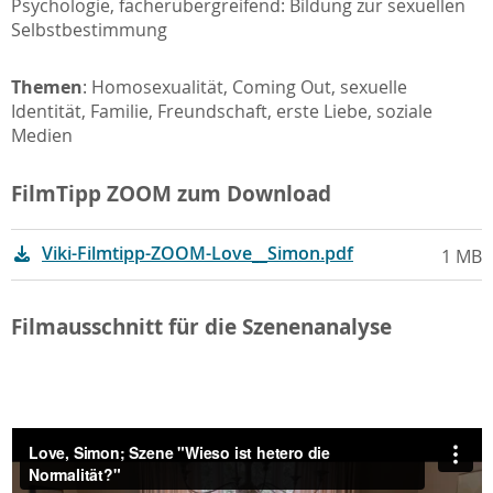
Psychologie, fächerübergreifend: Bildung zur sexuellen
Selbstbestimmung
Themen
: Homosexualität,
Coming Out
, sexuelle
Identität, Familie, Freundschaft, erste Liebe, soziale
Medien
FilmTipp ZOOM zum Download
Viki-Filmtipp-ZOOM-Love__Simon.pdf
1 MB
Filmausschnitt für die Szenenanalyse