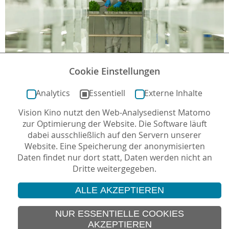
Cookie Einstellungen
10 MILLIARDEN - WIE WERDEN WIR ALLE SATT?
Analytics
Essentiell
Externe Inhalte
Regie: Valentin Thurn, Deutschland 2015, 107
Min
Vision Kino nutzt den Web-Analysedienst Matomo
Empfohlen ab 13 Jahre
zur Optimierung der Website. Die Software läuft
dabei ausschließlich auf den Servern unserer
Website. Eine Speicherung der anonymisierten
Daten findet nur dort statt, Daten werden nicht an
Dritte weitergegeben.
ALLE AKZEPTIEREN
© 2026 Vision Kino
IMPRESSUM
NUR ESSENTIELLE COOKIES
AKZEPTIEREN
SITEMAP