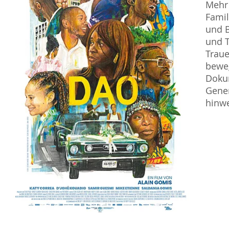
Mehr 
Famil
und B
und T
Traue
beweg
Doku
Gener
hinw