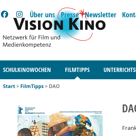
Über uns
Presse
Newsletter
Kont
SCHULKINOWOCHEN
FILMTIPPS
UNTERRICHTS
Start
>
FilmTipps
> DAO
DA
Frank