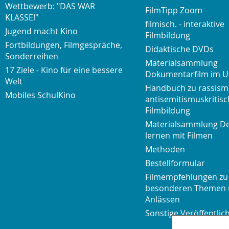
Wettbewerb: "DAS WAR
FilmTipp Zoom
KLASSE!"
filmisch. - interaktive
Jugend macht Kino
Filmbildung
Fortbildungen, Filmgespräche,
Didaktische DVDs
Sonderreihen
Materialsammlung
17 Ziele - Kino für eine bessere
Dokumentarfilm im U
Welt
Handbuch zu rassism
Mobiles SchulKino
antisemitismuskritisc
Filmbildung
Materialsammlung D
lernen mit Filmen
Methoden
Bestellformular
Filmempfehlungen zu
besonderen Themen
Anlässen
Sonstige Veröffentli