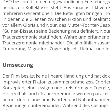
DAO beschreibt einen ungewöhnlichen Entstehungsp
heraus ein Kollektiv entsteht. Aus zunächst fiktiven 
mehreren Generationen. Die Beteiligten bringen ihr
in denen die Grenzen zwischen Fiktion und Realit
vor allem Gloria und Nour, das Mutter-Tochter-Gesp
(Guinea-Bissau) seine Beziehung neu definiert. Nour w
Trauerzeremonie stattfinden. Wahre und erfundene
Trauerzeremonie miteinander. Die allmählich zusa
Erinnerung, Migration, Zugehörigkeit, Heimat und Ide
Umsetzung
Der Film besitzt keine lineare Handlung und hat do
improvisierter Fiktion zusammenschmelzen. Er orient
Konzepten, einer ewigen und kreisförmigen Energie, 
Hochzeit als auch Trauerzeremonie werden paralle
betont durch langsame Fahrten und Nahaufnahmen d
Beziehungen untereinander. Während des Castings h