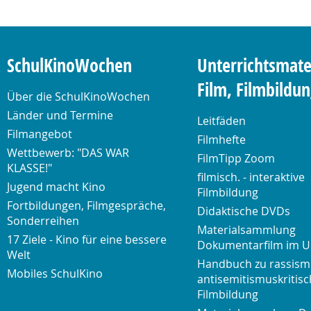
SchulKinoWochen
Unterrichtsmate
Film, Filmbildu
Über die SchulKinoWochen
Länder und Termine
Leitfäden
Filmangebot
Filmhefte
Wettbewerb: "DAS WAR
FilmTipp Zoom
KLASSE!"
filmisch. - interaktive
Jugend macht Kino
Filmbildung
Fortbildungen, Filmgespräche,
Didaktische DVDs
Sonderreihen
Materialsammlung
17 Ziele - Kino für eine bessere
Dokumentarfilm im U
Welt
Handbuch zu rassism
Mobiles SchulKino
antisemitismuskritisc
Filmbildung