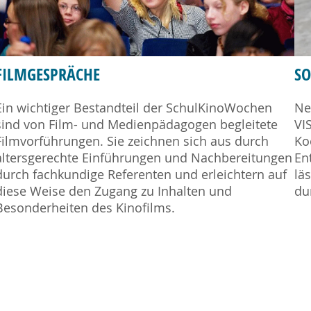
FILMGESPRÄCHE
S
Ein wichtiger Bestandteil der SchulKinoWochen
Ne
sind von Film- und Medienpädagogen begleitete
VI
Filmvorführungen. Sie zeichnen sich aus durch
Ko
altersgerechte Einführungen und Nachbereitungen
En
durch fachkundige Referenten und erleichtern auf
lä
diese Weise den Zugang zu Inhalten und
du
Besonderheiten des Kinofilms.