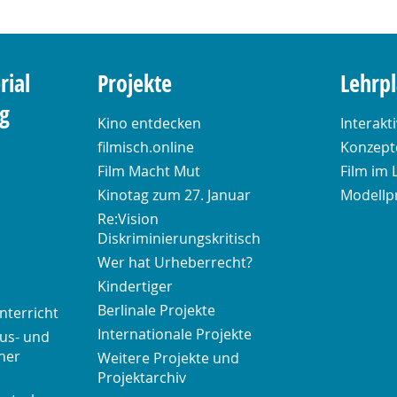
rial
Projekte
Lehrp
ng
Kino entdecken
Interakt
filmisch.online
Konzepte
Film Macht Mut
Film im 
Kinotag zum 27. Januar
Modellp
Re:Vision
Diskriminierungskritisch
Wer hat Urheberrecht?
Kindertiger
Berlinale Projekte
nterricht
Internationale Projekte
us- und
her
Weitere Projekte und
Projektarchiv