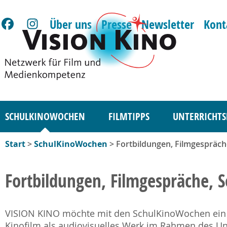
Über uns
Presse
Newsletter
Kont
SCHULKINOWOCHEN
FILMTIPPS
UNTERRICHTS
Start
>
SchulKinoWochen
> Fortbildungen, Filmgespräch
Fortbildungen, Filmgespräche, 
VISION KINO möchte mit den SchulKinoWochen ein An
Kinofilm als audiovisuelles Werk im Rahmen des Unt