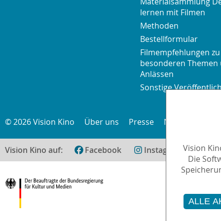
Materialsammlung D
lernen mit Filmen
Methoden
Bestellformular
Filmempfehlungen zu
besonderen Themen
Anlässen
Sonstige Veröffentli
© 2026 Vision Kino
Über uns
Presse
Newsletter
K
Vision Ki
Vision Kino auf:
Facebook
Instagram
teilen
Die Soft
Speicherun
ALLE A