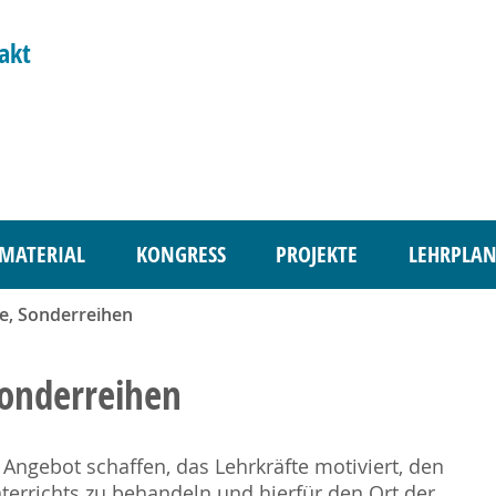
akt
MATERIAL
KONGRESS
PROJEKTE
LEHRPLAN
e, Sonderreihen
Sonderreihen
gebot schaffen, das Lehrkräfte motiviert, den
errichts zu behandeln und hierfür den Ort der