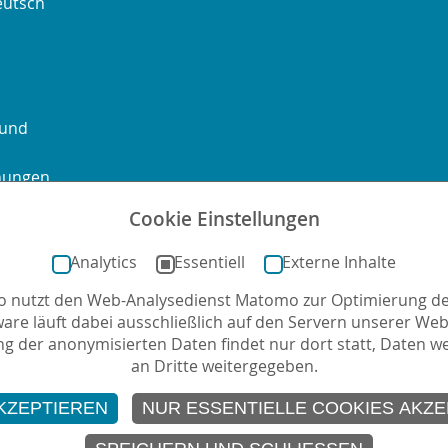
eutsch
 und
chungen
Cookie Einstellungen
ontakt
Sitemap
Impressum
Datenschutz
Barrierefre
Analytics
Essentiell
Externe Inhalte
no nutzt den Web-Analysedienst Matomo zur Optimierung de
mail
ware läuft dabei ausschließlich auf den Servern unserer Webs
g der anonymisierten Daten findet nur dort statt, Daten w
an Dritte weitergegeben.
KZEPTIEREN
NUR ESSENTIELLE COOKIES AKZE