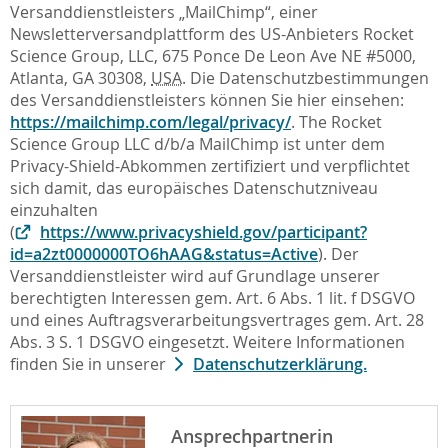
Versanddienstleisters „MailChimp“, einer
Newsletterversandplattform des US-Anbieters Rocket
Science Group, LLC, 675 Ponce De Leon Ave NE #5000,
Atlanta, GA 30308,
USA
. Die Datenschutzbestimmungen
des Versanddienstleisters können Sie hier einsehen:
https://mailchimp.com/legal/privacy/
. The Rocket
Science Group LLC d/b/a MailChimp ist unter dem
Privacy-Shield-Abkommen zertifiziert und verpflichtet
sich damit, das europäisches Datenschutzniveau
einzuhalten
(
https://www.privacyshield.gov/participant?
id=a2zt0000000TO6hAAG&status=Active
). Der
Versanddienstleister wird auf Grundlage unserer
berechtigten Interessen gem. Art. 6 Abs. 1 lit. f DSGVO
und eines Auftragsverarbeitungsvertrages gem. Art. 28
Abs. 3 S. 1 DSGVO eingesetzt. Weitere Informationen
finden Sie in unserer
Datenschutzerklärung.
Ansprechpartnerin