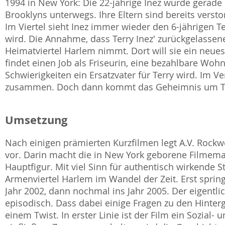
1994 in New York: Die 22-jährige Inez wurde gerade 
Brooklyns unterwegs. Ihre Eltern sind bereits versto
Im Viertel sieht Inez immer wieder den 6-jährigen Te
wird. Die Annahme, dass Terry Inez' zurückgelassener 
Heimatviertel Harlem nimmt. Dort will sie ein neue
findet einen Job als Friseurin, eine bezahlbare Woh
Schwierigkeiten ein Ersatzvater für Terry wird. Im V
zusammen. Doch dann kommt das Geheimnis um Terr
Umsetzung
Nach einigen prämierten Kurzfilmen legt A.V. Roc
vor. Darin macht die in New York geborene Filmemac
Hauptfigur. Mit viel Sinn für authentisch wirkende 
Armenviertel Harlem im Wandel der Zeit. Erst sprin
Jahr 2002, dann nochmal ins Jahr 2005. Der eigentlic
episodisch. Dass dabei einige Fragen zu den Hinter
einem Twist. In erster Linie ist der Film ein Sozial