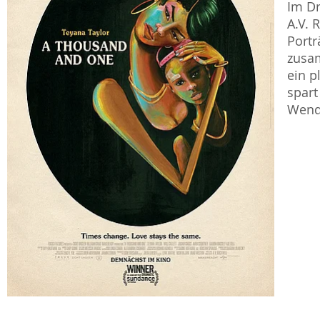
Im D
A.V. 
Portr
zusam
ein p
spart
Wendu