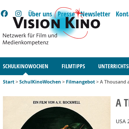
Über uns
Presse
Newsletter
Kont
SCHULKINOWOCHEN
FILMTIPPS
UNTERRICHTS
Start
>
SchulKinoWochen
>
Filmangebot
> A Thousand 
A 
USA 