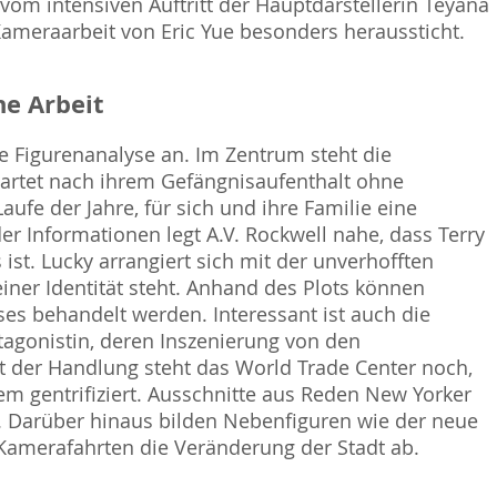
om intensiven Auftritt der Hauptdarstellerin Teyana
Kameraarbeit von Eric Yue besonders heraussticht.
e Arbeit
ne Figurenanalyse an. Im Zentrum steht die
 startet nach ihrem Gefängnisaufenthalt ohne
fe der Jahre, für sich und ihre Familie eine
er Informationen legt A.V. Rockwell nahe, dass Terry
 ist. Lucky arrangiert sich mit der unverhofften
iner Identität steht. Anhand des Plots können
es behandelt werden. Interessant ist auch die
tagonistin, deren Inszenierung von den
 der Handlung steht das World Trade Center noch,
m gentrifiziert. Ausschnitte aus Reden New Yorker
n. Darüber hinaus bilden Nebenfiguren wie der neue
amerafahrten die Veränderung der Stadt ab.