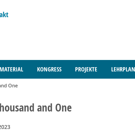
akt
MATERIAL
KONGRESS
PROJEKTE
LEHRPLAN
and One
Thousand and One
2023