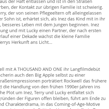
aus der Haft entlassen und ist in den Straßen
rben, der Kontakt zur übrigen Familie ist schwierig.
rry, der von seinen Pflegeeltern oft alleingelassen
Sohn ist, erhärtet sich, als Inez das Kind mit in ihr
s, besseres Leben mit dem Jungen beginnen. Inez
nung und mit Lucky einen Partner, der nach ersten
erlauf einer Dekade wächst die kleine Familie
ys Herkunft ans Licht...
kwell mit A THOUSAND AND ONE ihr Langfilmdebüt
herin auch den Big Apple selbst zu einer
Straßenimpressionen porträtiert Rockwell das frühere
gt die Handlung von den frühen 1990er-Jahren ins
he Plot um Inez, Terry und Lucky entfaltet sich
gründen der Figuren offen bleiben, führt am Ende zu
- und Charakterdrama, in das Coming-of-Age-Motive