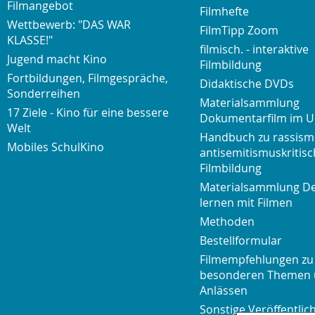
Filmangebot
Filmhefte
Wettbewerb: "DAS WAR
FilmTipp Zoom
KLASSE!"
filmisch. - interaktive
Jugend macht Kino
Filmbildung
Fortbildungen, Filmgespräche,
Didaktische DVDs
Sonderreihen
Materialsammlung
17 Ziele - Kino für eine bessere
Dokumentarfilm im U
Welt
Handbuch zu rassism
Mobiles SchulKino
antisemitismuskritisc
Filmbildung
Materialsammlung D
lernen mit Filmen
Methoden
Bestellformular
Filmempfehlungen zu
besonderen Themen
Anlässen
Sonstige Veröffentli