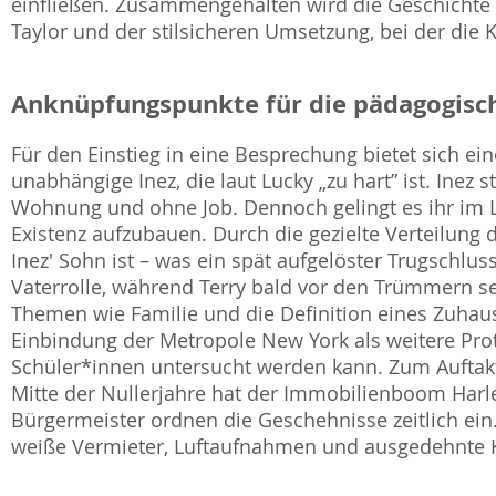
einfließen. Zusammengehalten wird die Geschichte v
Taylor und der stilsicheren Umsetzung, bei der die 
Anknüpfungspunkte für die pädagogisch
Für den Einstieg in eine Besprechung bietet sich ei
unabhängige Inez, die laut Lucky „zu hart” ist. Inez
Wohnung und ohne Job. Dennoch gelingt es ihr im Lau
Existenz aufzubauen. Durch die gezielte Verteilung d
Inez' Sohn ist – was ein spät aufgelöster Trugschluss
Vaterrolle, während Terry bald vor den Trümmern se
Themen wie Familie und die Definition eines Zuhaus
Einbindung der Metropole New York als weitere Pro
Schüler*innen untersucht werden kann. Zum Auftakt
Mitte der Nullerjahre hat der Immobilienboom Harle
Bürgermeister ordnen die Geschehnisse zeitlich ei
weiße Vermieter, Luftaufnahmen und ausgedehnte K