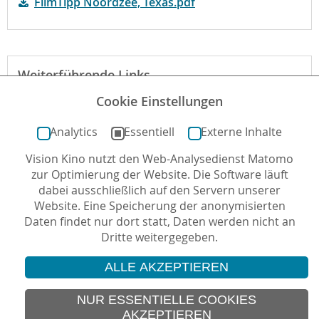
FilmTipp Noordzee, Texas.pdf
Weiterführende Links
Cookie Einstellungen
Website zum Film
Analytics
Essentiell
Externe Inhalte
Vision Kino nutzt den Web-Analysedienst Matomo
Autor*in: Marguerite Seidel , 26.04.2012 , letzte
zur Optimierung der Website. Die Software läuft
Aktualisierung: 28.04.2020
dabei ausschließlich auf den Servern unserer
Website. Eine Speicherung der anonymisierten
Daten findet nur dort statt, Daten werden nicht an
Dritte weitergegeben.
ALLE AKZEPTIEREN
© 2026 Vision Kino
IMPRESSUM
NUR ESSENTIELLE COOKIES
AKZEPTIEREN
SITEMAP