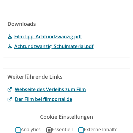
Downloads
FilmTipp_Achtundzwanzig.pdf
Achtundzwanzig_Schulmaterial.pdf
Weiterführende Links
Webseite des Verleihs zum Film
Der Film bei filmportal.de
FilmTipp Teil 1 der Langzeitdokumentation
Cookie Einstellungen
FilmTipp Teil 2 der Langzeitdokumentation
Analytics
Essentiell
Externe Inhalte