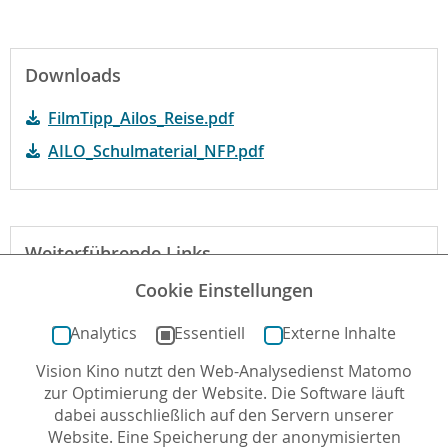
Downloads
FilmTipp_Ailos_Reise.pdf
AILO_Schulmaterial_NFP.pdf
Weiterführende Links
Cookie Einstellungen
Webseite des Films mit Unterrichtsmaterial
Analytics
Essentiell
Externe Inhalte
Vision Kino nutzt den Web-Analysedienst Matomo
Autor*in: Christian Horn , 06.02.2019 , letzte
zur Optimierung der Website. Die Software läuft
Aktualisierung: 23.10.2023
dabei ausschließlich auf den Servern unserer
Website. Eine Speicherung der anonymisierten