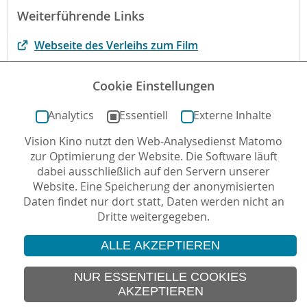
Weiterführende Links
Webseite des Verleihs zum Film
Seite zu Mary Anning
Cookie Einstellungen
englische Seite zu Mary Anning
Analytics
Essentiell
Externe Inhalte
Vision Kino nutzt den Web-Analysedienst Matomo
Autor*in: Karl-Leontin Beger , 11.10.2021 , letzte
zur Optimierung der Website. Die Software läuft
Aktualisierung: 03.11.2021
dabei ausschließlich auf den Servern unserer
Website. Eine Speicherung der anonymisierten
Daten findet nur dort statt, Daten werden nicht an
Dritte weitergegeben.
ALLE AKZEPTIEREN
© 2026 Vision Kino
IMPRESSUM
NUR ESSENTIELLE COOKIES
AKZEPTIEREN
SITEMAP