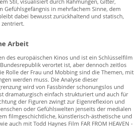
m Stil, visualisiert durch Rahmungen, Gitter,
m Gefühlsgefängnis in mehrfachem Sinne, dem
eibt dabei bewusst zurückhaltend und statisch,
zentriert.
e Arbeit
 des europäischen Kinos und ist ein Schlüsselfilm
 Bundesrepublik verortet ist, aber dennoch zeitlos
die Rolle der Frau und Mobbing sind die Themen, mit
ngen werden muss. Die Analyse dieser
renzung wird von Fassbinder schonungslos und
t dramaturgisch einfach strukturiert und auch für
chtung der Figuren zwingt zur Eigenreflexion und
enschen oder Gefühlswelten jenseits der medialen
em filmgeschichtliche, künstlerisch-ästhetische und
e, wie auch mit Todd Haynes Film FAR FROM HEAVEN -