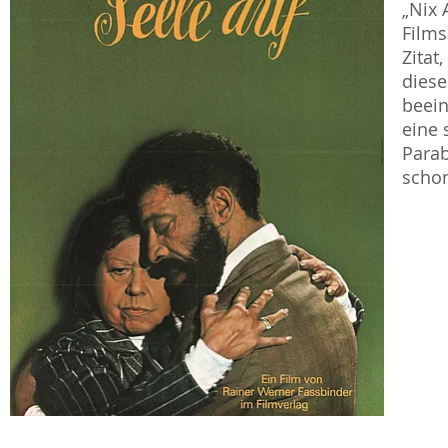
„Nix 
Films
Zitat
diese
beein
eine 
Parab
schon