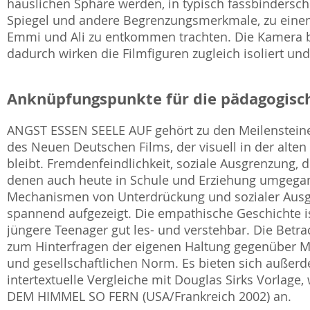
häuslichen Sphäre werden, in typisch fassbindersche
Spiegel und andere Begrenzungsmerkmale, zu eine
Emmi und Ali zu entkommen trachten. Die Kamera bl
dadurch wirken die Filmfiguren zugleich isoliert und 
Anknüpfungspunkte für die pädagogisch
ANGST ESSEN SEELE AUF gehört zu den Meilensteinen
des Neuen Deutschen Films, der visuell in der alten
bleibt. Fremdenfeindlichkeit, soziale Ausgrenzung, 
denen auch heute in Schule und Erziehung umgega
Mechanismen von Unterdrückung und sozialer Ausg
spannend aufgezeigt. Die empathische Geschichte is
jüngere Teenager gut les- und verstehbar. Die Betra
zum Hinterfragen der eigenen Haltung gegenüber M
und gesellschaftlichen Norm. Es bieten sich außerd
intertextuelle Vergleiche mit Douglas Sirks Vorlag
DEM HIMMEL SO FERN (USA/Frankreich 2002) an.