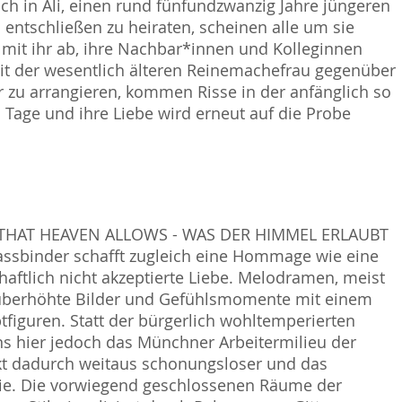
ich in Ali, einen rund fünfundzwanzig Jahre jüngeren
h entschließen zu heiraten, scheinen alle um sie
mit ihr ab, ihre Nachbar*innen und Kolleginnen
mit der wesentlich älteren Reinemachefrau gegenüber
r zu arrangieren, kommen Risse in der anfänglich so
age und ihre Liebe wird erneut auf die Probe
ALL THAT HEAVEN ALLOWS - WAS DER HIMMEL ERLAUBT
Fassbinder schafft zugleich eine Hommage wie eine
haftlich nicht akzeptierte Liebe. Melodramen, meist
l überhöhte Bilder und Gefühlsmomente mit einem
figuren. Statt der bürgerlich wohltemperierten
uns hier jedoch das Münchner Arbeitermilieu der
rkt dadurch weitaus schonungsloser und das
ie. Die vorwiegend geschlossenen Räume der