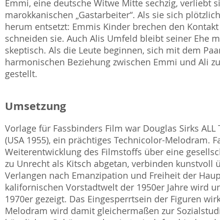
Emmi, eine deutsche Witwe Mitte sechzig, verliebt s
marokkanischen „Gastarbeiter“. Als sie sich plötzlic
herum entsetzt: Emmis Kinder brechen den Kontakt 
schneiden sie. Auch Alis Umfeld bleibt seiner Ehe 
skeptisch. Als die Leute beginnen, sich mit dem Paa
harmonischen Beziehung zwischen Emmi und Ali zu T
gestellt.
Umsetzung
Vorlage für Fassbinders Film war Douglas Sirks 
(USA 1955), ein prächtiges Technicolor-Melodram. 
Weiterentwicklung des Filmstoffs über eine gesellsc
zu Unrecht als Kitsch abgetan, verbinden kunstvol
Verlangen nach Emanzipation und Freiheit der Haupt
kalifornischen Vorstadtwelt der 1950er Jahre wird 
1970er gezeigt. Das Eingesperrtsein der Figuren wi
Melodram wird damit gleichermaßen zur Sozialstud