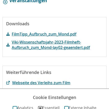
Veranstaltungen
Downloads
FilmTipp_Aufbruch_zum_Mond.pdf
Viki-Wissenschaftsjahr-2023-Filmheft-
Aufbruch_zum_Mond-lay02-geaendert.pdf
Weiterführende Links
Webseite des Verleihs zum Film
Begründung der fbw
Cookie Einstellungen
Anatomie einer Szene der New York Times
Analytics
Essentiell
Externe Inhalte