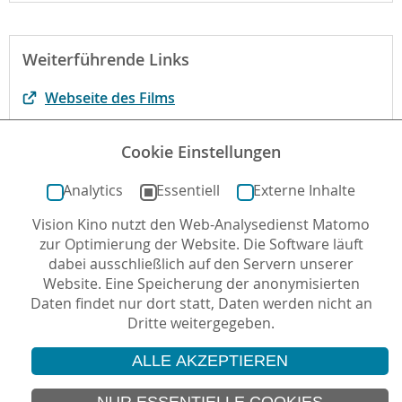
Weiterführende Links
Webseite des Films
Bewertung der fbw Jugend-Filmjury
Cookie Einstellungen
Der Film auf filmportal.de
Analytics
Essentiell
Externe Inhalte
Vision Kino nutzt den Web-Analysedienst Matomo
Autor*in: Sabine Kögel-Popp , 04.12.2017 , letzte
zur Optimierung der Website. Die Software läuft
Aktualisierung: 17.05.2018
dabei ausschließlich auf den Servern unserer
Website. Eine Speicherung der anonymisierten
Daten findet nur dort statt, Daten werden nicht an
Dritte weitergegeben.
ALLE AKZEPTIEREN
© 2026 Vision Kino
IMPRESSUM