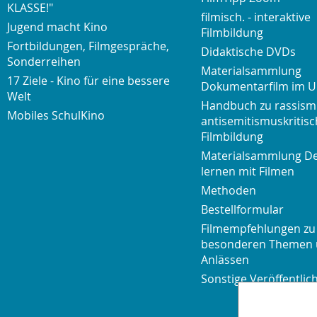
KLASSE!"
filmisch. - interaktive
Jugend macht Kino
Filmbildung
Fortbildungen, Filmgespräche,
Didaktische DVDs
Sonderreihen
Materialsammlung
17 Ziele - Kino für eine bessere
Dokumentarfilm im U
Welt
Handbuch zu rassism
Mobiles SchulKino
antisemitismuskritisc
Filmbildung
Materialsammlung D
lernen mit Filmen
Methoden
Bestellformular
Filmempfehlungen zu
besonderen Themen
Anlässen
Sonstige Veröffentli