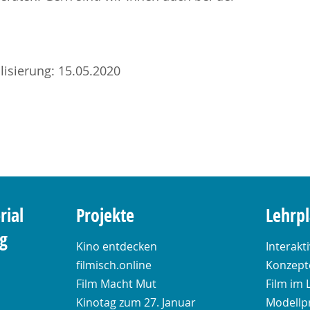
alisierung: 15.05.2020
rial
Projekte
Lehrp
ng
Kino entdecken
Interakt
filmisch.online
Konzepte
Film Macht Mut
Film im 
Kinotag zum 27. Januar
Modellp