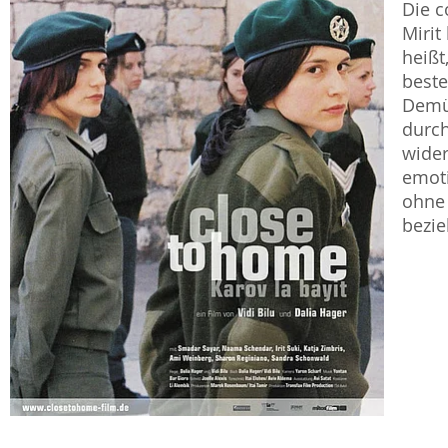
Die c
Mirit
heißt
beste
Demü
durch
wider
emoti
ohne 
bezie