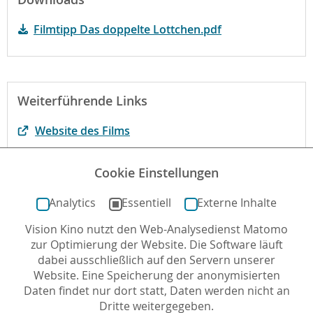
Filmtipp Das doppelte Lottchen.pdf
Weiterführende Links
Website des Films
Filmheft - Begleitmaterialien für den Unterricht
Cookie Einstellungen
Der Film bei filmportal.de
Analytics
Essentiell
Externe Inhalte
Vision Kino nutzt den Web-Analysedienst Matomo
Autor*in: Stefanie Schlüter , 26.04.2007 , letzte
zur Optimierung der Website. Die Software läuft
Aktualisierung: 05.05.2020
dabei ausschließlich auf den Servern unserer
Website. Eine Speicherung der anonymisierten
Daten findet nur dort statt, Daten werden nicht an
Dritte weitergegeben.