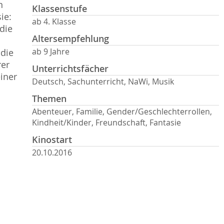
n
Klassenstufe
ie:
ab 4. Klasse
die
Altersempfehlung
ab 9 Jahre
 die
rer
Unterrichtsfächer
einer
Deutsch, Sachunterricht, NaWi, Musik
Themen
Abenteuer, Familie, Gender/Geschlechterrollen,
Kindheit/Kinder, Freundschaft, Fantasie
Kinostart
20.10.2016