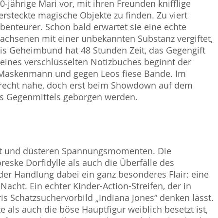
10-jährige Mari vor, mit ihren Freunden knifflige
rsteckte magische Objekte zu finden. Zu viert
enteurer. Schon bald erwartet sie eine echte
achsenen mit einer unbekannten Substanz vergiftet,
ris Geheimbund hat 48 Stunden Zeit, das Gegengift
 eines verschlüsselten Notizbuches beginnt der
n Maskenmann und gegen Leos fiese Bande. Im
recht nahe, doch erst beim Showdown auf dem
es Gegenmittels geborgen werden.
heit und düsteren Spannungsmomenten. Die
reske Dorfidylle als auch die Überfälle des
r Handlung dabei ein ganz besonderes Flair: eine
cht. Ein echter Kinder-Action-Streifen, der in
s Schatzsuchervorbild „Indiana Jones“ denken lässt.
 als auch die böse Hauptfigur weiblich besetzt ist,