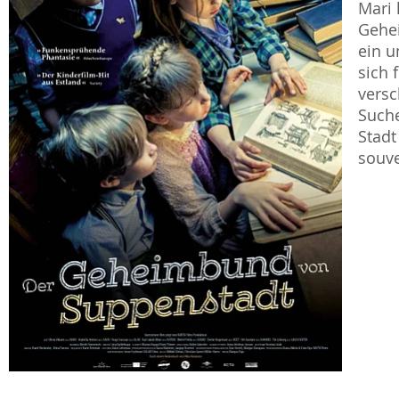
Mari 
Gehei
ein u
sich 
versc
Suche
Stadt
souve