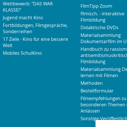
Wettbewerb: "DAS WAR
FilmTipp Zoom
KLASSE!"
filmisch. - interaktive
Jugend macht Kino
Filmbildung
Fortbildungen, Filmgespräche,
Didaktische DVDs
Sonderreihen
Materialsammlung
17 Ziele - Kino für eine bessere
Dokumentarfilm im U
Welt
Handbuch zu rassism
Mobiles SchulKino
antisemitismuskritisc
Filmbildung
Materialsammlung D
lernen mit Filmen
Methoden
Bestellformular
Filmempfehlungen zu
besonderen Themen
Anlässen
Sonstige Veröffentli