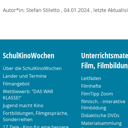
Autor*in: Stefan Stiletto , 04.01.2024 , letzte Aktuali
SchulKinoWochen
Unterrichtsmate
Film, Filmbildu
Über die SchulKinoWochen
Länder und Termine
Leitfäden
Filmangebot
Filmhefte
Wettbewerb: "DAS WAR
FilmTipp Zoom
KLASSE!"
filmisch. - interaktive
Jugend macht Kino
Filmbildung
Fortbildungen, Filmgespräche,
Didaktische DVDs
Sonderreihen
Materialsammlung
17 Ziele - Kino für eine bessere