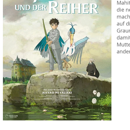
Mahit
die n
macht
auf d
Graur
damit
Mutte
ander