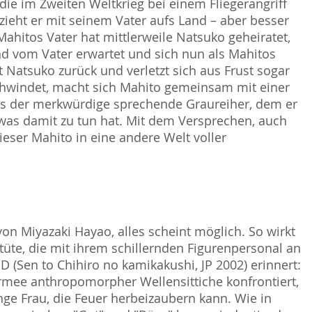
die im Zweiten Weltkrieg bei einem Fliegerangriff
zieht er mit seinem Vater aufs Land – aber besser
ahitos Vater hat mittlerweile Natsuko geheiratet,
nd vom Vater erwartet und sich nun als Mahitos
st Natsuko zurück und verletzt sich aus Frust sogar
schwindet, macht sich Mahito gemeinsam mit einer
ass der merkwürdige sprechende Graureiher, dem er
twas damit zu tun hat. Mit dem Versprechen, auch
eser Mahito in eine andere Welt voller
n Miyazaki Hayao, alles scheint möglich. So wirkt
üte, die mit ihrem schillernden Figurenpersonal an
(Sen to Chihiro no kamikakushi, JP 2002) erinnert:
Armee anthropomorpher Wellensittiche konfrontiert,
unge Frau, die Feuer herbeizaubern kann. Wie in