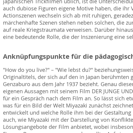
japanischen Trickfilmen üblich, ist die Unterschei
auch dubiose Figuren eigene Motive haben, die ihr V
Actionszenen wechseln sich ab mit ruhigen, gerade
märchenhafte Szenen stehen neben solchen, die zur 
auf reale Kriegstraumata verweisen. Darüber hinaus
eine bedeutende Rolle, die der Inszenierung eine seh
Anknüpfungspunkte für die pädagogisch
"How do you live?" – "Wie lebst du?" beziehungsweis
Originaltitels, der sich auf den in Japan berühmt
Genzaburo aus dem Jahr 1937 bezieht. Genau dieser
eigenen Aussagen mit seinem Film DER JUNGE UND 
für ein Gespräch nach dem Film an. So lässt sich etw
was für ein Bild der Welt Miyazaki zunächst zeichnet
entwickelt und welche Rolle ihm bei der Gestaltun
auch, wie Miyazaki mit der Darstellung von Konflikt
Lösungsangebote der Film anbietet, wobei insbesond