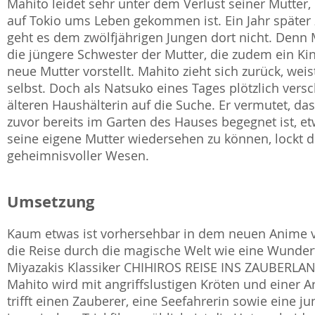
Mahito leidet sehr unter dem Verlust seiner Mutter, 
auf Tokio ums Leben gekommen ist. Ein Jahr später 
geht es dem zwölfjährigen Jungen dort nicht. Denn M
die jüngere Schwester der Mutter, die zudem ein Ki
neue Mutter vorstellt. Mahito zieht sich zurück, wei
selbst. Doch als Natsuko eines Tages plötzlich ver
älteren Haushälterin auf die Suche. Er vermutet, d
zuvor bereits im Garten des Hauses begegnet ist, e
seine eigene Mutter wiedersehen zu können, lockt di
geheimnisvoller Wesen.
Umsetzung
Kaum etwas ist vorhersehbar in dem neuen Anime vo
die Reise durch die magische Welt wie eine Wundert
Miyazakis Klassiker CHIHIROS REISE INS ZAUBERLAND 
Mahito wird mit angriffslustigen Kröten und einer 
trifft einen Zauberer, eine Seefahrerin sowie eine j