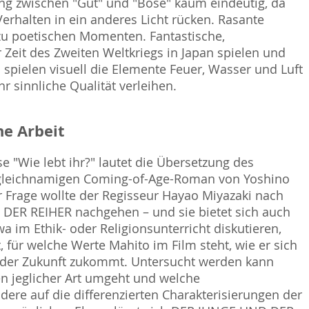
dung zwischen "Gut" und "Böse" kaum eindeutig, da
erhalten in ein anderes Licht rücken. Rasante
zu poetischen Momenten. Fantastische,
Zeit des Zweiten Weltkriegs in Japan spielen und
 spielen visuell die Elemente Feuer, Wasser und Luft
r sinnliche Qualität verleihen.
e Arbeit
e "Wie lebt ihr?" lautet die Übersetzung des
en gleichnamigen Coming-of-Age-Roman von Yoshino
 Frage wollte der Regisseur Hayao Miyazaki nach
DER REIHER nachgehen – und sie bietet sich auch
a im Ethik- oder Religionsunterricht diskutieren,
, für welche Werte Mahito im Film steht, wie er sich
g der Zukunft zukommt. Untersucht werden kann
en jeglicher Art umgeht und welche
ere auf die differenzierten Charakterisierungen der