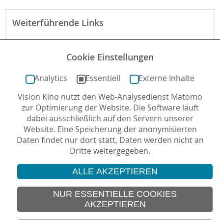
Weiterführende Links
Webseite des Films
Cookie Einstellungen
Der Film bei filmportal.de
Analytics
Essentiell
Externe Inhalte
Vision Kino nutzt den Web-Analysedienst Matomo
Autor*in: Christian Horn , 01.10.2017 , letzte
zur Optimierung der Website. Die Software läuft
Aktualisierung: 17.05.2018
dabei ausschließlich auf den Servern unserer
Website. Eine Speicherung der anonymisierten
Daten findet nur dort statt, Daten werden nicht an
Dritte weitergegeben.
ALLE AKZEPTIEREN
© 2026 Vision Kino
IMPRESSUM
NUR ESSENTIELLE COOKIES
AKZEPTIEREN
SITEMAP