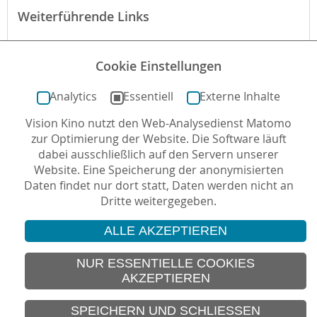
Weiterführende Links
Begründung der fbw
Cookie Einstellungen
Der Film bei filmportal.de
Analytics
Essentiell
Externe Inhalte
Vision Kino nutzt den Web-Analysedienst Matomo
Autor*in: Sabine Kögel-Popp , 05.07.2016 , letzte
zur Optimierung der Website. Die Software läuft
Aktualisierung: 24.04.2020
dabei ausschließlich auf den Servern unserer
Website. Eine Speicherung der anonymisierten
Daten findet nur dort statt, Daten werden nicht an
Dritte weitergegeben.
ALLE AKZEPTIEREN
© 2026 Vision Kino
IMPRESSUM
NUR ESSENTIELLE COOKIES
AKZEPTIEREN
SITEMAP
DATENSCHUTZ
SPEICHERN UND SCHLIESSEN