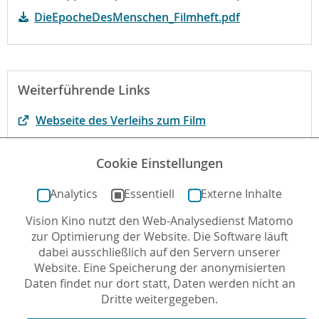
DieEpocheDesMenschen_Filmheft.pdf
Weiterführende Links
Webseite des Verleihs zum Film
Begründung der fbw
Cookie Einstellungen
Der Film bei kinofenster.de
Analytics
Essentiell
Externe Inhalte
Vision Kino nutzt den Web-Analysedienst Matomo
Autor*in: Dr. Olaf Selg , 03.08.2020 , letzte Aktualisierung:
zur Optimierung der Website. Die Software läuft
24.06.2026
dabei ausschließlich auf den Servern unserer
Website. Eine Speicherung der anonymisierten
Daten findet nur dort statt, Daten werden nicht an
Dritte weitergegeben.