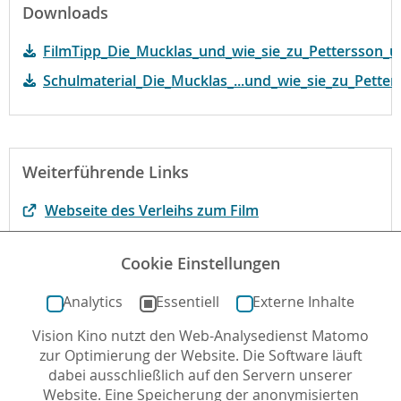
Downloads
FilmTipp_Die_Mucklas_und_wie_sie_zu_Pettersson_
Schulmaterial_Die_Mucklas_...und_wie_sie_zu_Pett
Weiterführende Links
Webseite des Verleihs zum Film
Der Film bei filmportal.de
Cookie Einstellungen
Begründung der fbw
Analytics
Essentiell
Externe Inhalte
Vision Kino nutzt den Web-Analysedienst Matomo
Autor*in: Christian Horn , 28.09.2022 , letzte
zur Optimierung der Website. Die Software läuft
Aktualisierung: 12.01.2024
dabei ausschließlich auf den Servern unserer
Website. Eine Speicherung der anonymisierten