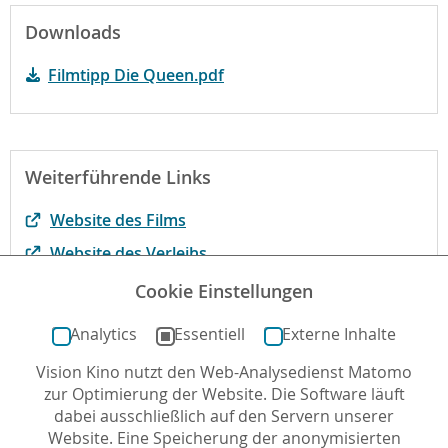
Downloads
Filmtipp Die Queen.pdf
Weiterführende Links
Website des Films
Website des Verleihs
Mehr zum Film bei kinofenster.de
Cookie Einstellungen
Der Film bei fluter.de, dem Magazin der bpb
Analytics
Essentiell
Externe Inhalte
Vision Kino nutzt den Web-Analysedienst Matomo
zur Optimierung der Website. Die Software läuft
letzte Aktualisierung: 04.10.2016
dabei ausschließlich auf den Servern unserer
Website. Eine Speicherung der anonymisierten