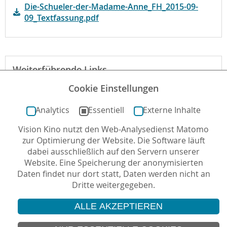
Die-Schueler-der-Madame-Anne_FH_2015-09-
09_Textfassung.pdf
Weiterführende Links
Cookie Einstellungen
Webseite des Films
Analytics
Essentiell
Externe Inhalte
Vision Kino nutzt den Web-Analysedienst Matomo
Autor*in: Anna Lüders , 07.08.2015 , letzte
zur Optimierung der Website. Die Software läuft
Aktualisierung: 04.06.2019
dabei ausschließlich auf den Servern unserer
Website. Eine Speicherung der anonymisierten
Daten findet nur dort statt, Daten werden nicht an
Dritte weitergegeben.
ALLE AKZEPTIEREN
© 2026 Vision Kino
IMPRESSUM