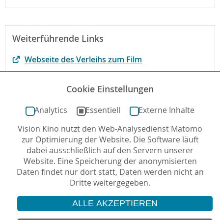
Weiterführende Links
Webseite des Verleihs zum Film
Der Film bei filmportal.de
Cookie Einstellungen
Webseite des Films
Analytics
Essentiell
Externe Inhalte
Vision Kino nutzt den Web-Analysedienst Matomo
Autor*in: Jan-Philipp Kohlmann , 30.11.2021 , letzte
zur Optimierung der Website. Die Software läuft
Aktualisierung: 30.11.2021
dabei ausschließlich auf den Servern unserer
Website. Eine Speicherung der anonymisierten
Daten findet nur dort statt, Daten werden nicht an
Dritte weitergegeben.
ALLE AKZEPTIEREN
© 2026 Vision Kino