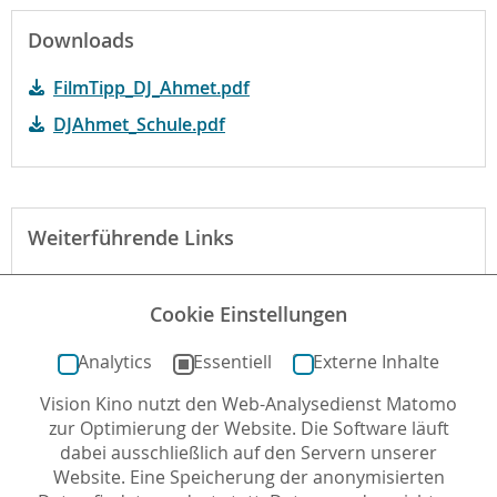
Downloads
FilmTipp_DJ_Ahmet.pdf
DJAhmet_Schule.pdf
Weiterführende Links
Webseite des Verleihs zum Film
Cookie Einstellungen
Der Film bei kinofenster.de
Analytics
Essentiell
Externe Inhalte
Vision Kino nutzt den Web-Analysedienst Matomo
Autor*in: İlyas İnevi , 11.02.2026 , letzte Aktualisierung:
zur Optimierung der Website. Die Software läuft
30.06.2026
dabei ausschließlich auf den Servern unserer
Website. Eine Speicherung der anonymisierten